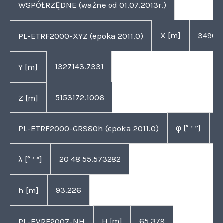
WSPÓŁRZĘDNE (ważne od 01.07.2013r.)
X [m]
34908
PL-ETRF2000-XYZ (epoka 2011.0)
1327143.7331
Y [m]
5153172.1006
Z [m]
φ [° ’ ”]
5
PL-ETRF2000-GRS80h (epoka 2011.0)
20 48 55.573282
λ [° ’ ”]
93.226
h [m]
H [m]
65.379
PL-EVRF2007-NH