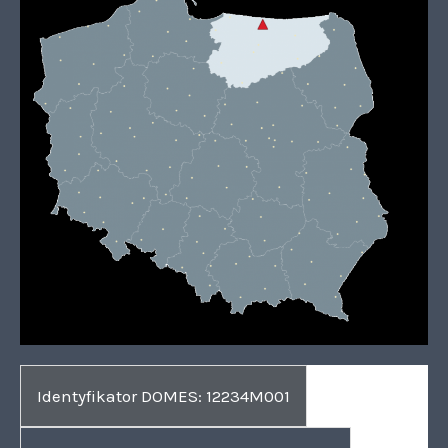
Identyfikator DOMES: 12234M001