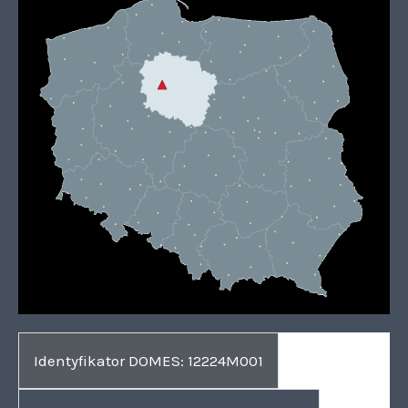
Identyfikator DOMES: 12224M001