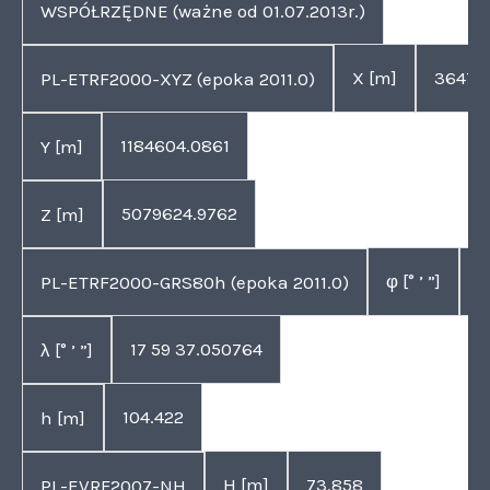
WSPÓŁRZĘDNE (ważne od 01.07.2013r.)
X [m]
364721
PL-ETRF2000-XYZ (epoka 2011.0)
1184604.0861
Y [m]
5079624.9762
Z [m]
φ [° ’ ”]
5
PL-ETRF2000-GRS80h (epoka 2011.0)
17 59 37.050764
λ [° ’ ”]
104.422
h [m]
H [m]
73.858
PL-EVRF2007-NH