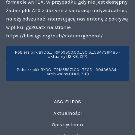
formacie ANTEX. W przypadku gdy nie jest dostępny
żaden plik ATX z danymi z kalibracji indywidualnej,
należy odszukać interesującą nas antenę z pokrywą
w pliku igs20.atx na stronie
https://files.igs.org/pub/station/general/
Pobierz plik BYDG_TRM59900.00_SCIS_5347361485 -
aktualny (12 KB, ZIP)
Pobierz plik BYDG_TRM55971.00_TZGD_30436334 -
archiwalny (11 KB, ZIP)
ASG-EUPOS
Aktualności
Opis systemu