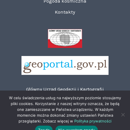
Pogoda kosmiczna
Kontakty
Główny Urząd Geodezji i Kartografii
Polityka prywatności
W celu świadczenia usług na najwyższym poziomie stosujemy
pliki cookies. Korzystanie z naszej witryny oznacza, że będą
RODO - wypełnienie obowiązku informacyjnego
one zamieszczane w Państwa urządzeniu. W każdym
Deklaracja dostępności
momencie można dokonać zmiany ustawień Państwa
Mapa strony
przeglądarki. Zobacz więcej w
Polityka prywatności
Zgoda
Nie wyrażam zgody