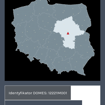
Identyfikator DOMES: 12221M001