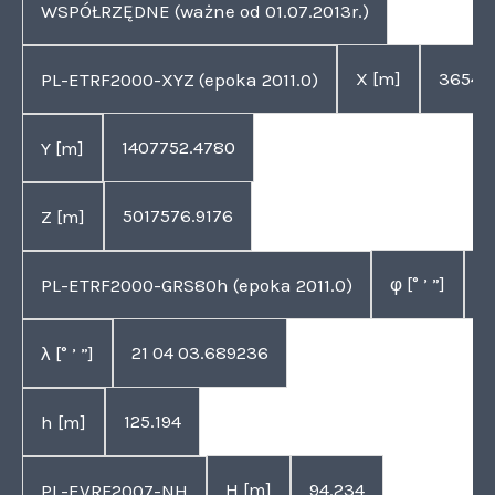
WSPÓŁRZĘDNE (ważne od 01.07.2013r.)
X [m]
36544
PL-ETRF2000-XYZ (epoka 2011.0)
1407752.4780
Y [m]
5017576.9176
Z [m]
φ [° ’ ”]
5
PL-ETRF2000-GRS80h (epoka 2011.0)
21 04 03.689236
λ [° ’ ”]
125.194
h [m]
H [m]
94.234
PL-EVRF2007-NH