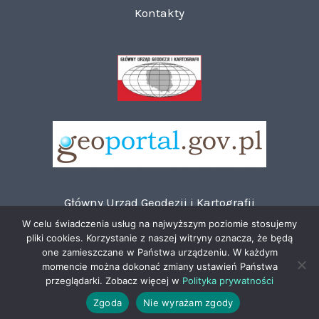
Kontakty
Główny Urząd Geodezji i Kartografii
Polityka prywatności
W celu świadczenia usług na najwyższym poziomie stosujemy
pliki cookies. Korzystanie z naszej witryny oznacza, że będą
RODO - wypełnienie obowiązku informacyjnego
one zamieszczane w Państwa urządzeniu. W każdym
Deklaracja dostępności
momencie można dokonać zmiany ustawień Państwa
Mapa strony
przeglądarki. Zobacz więcej w
Polityka prywatności
Zgoda
Nie wyrażam zgody