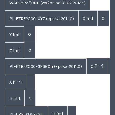
WSPÓŁRZĘDNE (ważne od 01.07.2013r.)
X [m]
0
PL-ETRF2000-XYZ (epoka 2011.0)
0
Y [m]
0
Z [m]
φ [° ’ ”]
PL-ETRF2000-GRS80h (epoka 2011.0)
λ [° ’ ”]
0
h [m]
H [m]
PL-EVRF2007-NH